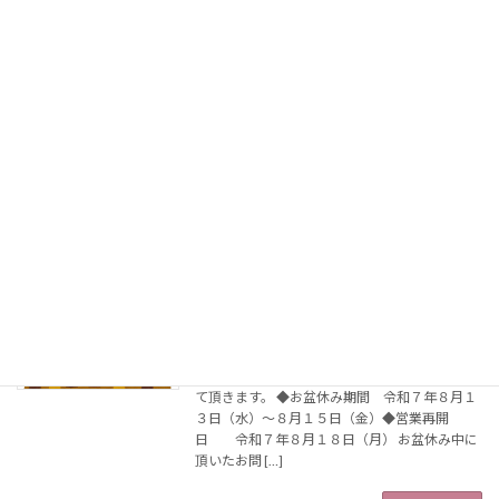
【お知らせ】LINE公式アカウントを開設
お知らせ
いたしました。
2025年8月20日
この度、しまかわ司法書士事務所の公式LINEア
カウントを開設いたしました。 「無料相談のご
予約」や、「ご依頼後の事務連絡」等にご利用
頂けます。 時間を気にせず連絡できますので、
「日中は仕事が忙しく電話やメールよりも、LI
[…]
続きを読む
【お知らせ】お盆休みのご案内
お知らせ
2025年8月6日
平素は格別のご配慮を賜り厚く御礼申し上げま
す。当事務所は下記の期間を、お盆休みとさせ
て頂きます。 ◆お盆休み期間 令和７年８月１
３日（水）～８月１５日（金）◆営業再開
日 令和７年８月１８日（月） お盆休み中に
頂いたお問 […]